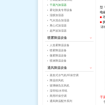
干蒸汽加湿器
型 
雾化除臭专用设备
电
湿膜加湿器
■
气水混合加湿器
■
离心式加湿器
详
超声波加湿器
喷雾降温设备
人造雾降温设备
喷雾降温设备
微雾降温设备
喷淋降温设备
通风降温设备
蒸发式冷气机/环保空调
降温排风机
玻璃钢负压风机
湿帘纸/水帘纸
商用环保空调
干
通风降温配件系列