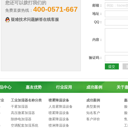
您还可以拨打我们的
邮箱：
400-0571-667
免费直拨热线：
地址：
疑难技术问题解答在线客服
QQ：
内容：
验证码：
提交
品中心
嘉友优势
行业应用
成功案例
关于
行业
工业加湿器名称分类
喷雾降温设备
成功案例
嘉
器
干雾加湿器
人造雾降温设备
典型案例
服
器
高压微雾加湿器
喷雾降温设备
知名客户
服
除静电加湿器
微雾降温设备
客户评价
售
器
空调配套加湿系统
喷淋降温设备
工