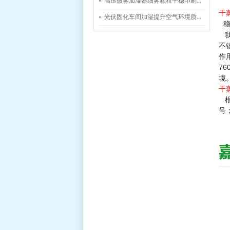
高压微雾加湿器细雾颗粒平稳印刷...
干
光伏固化车间加湿提升空气环境质...
我
不
作
7
境
干
号