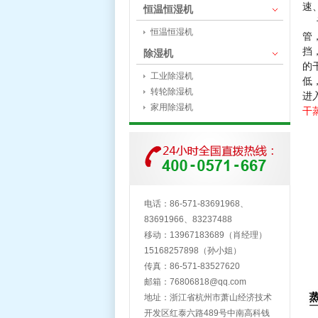
速
恒温恒湿机
干
恒温恒湿机
管
挡
除湿机
的
工业除湿机
低
转轮除湿机
进
家用除湿机
干
电话：86-571-83691968、
83691966、83237488
移动：13967183689（肖经理）
15168257898（孙小姐）
传真：86-571-83527620
邮箱：
76806818@qq.com
地址：浙江省杭州市萧山经济技术
开发区红泰六路489号中南高科钱