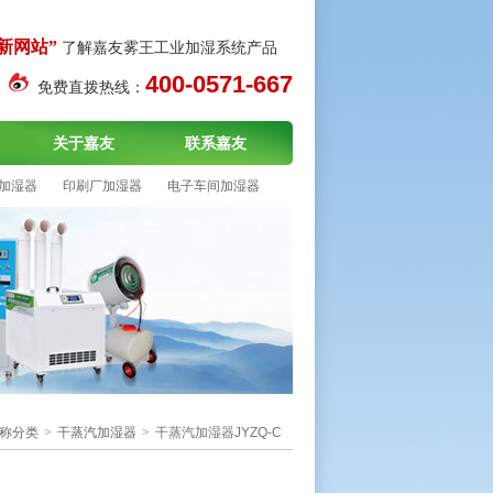
新网站”
了解嘉友雾王工业加湿系统产品
400-0571-667
免费直拨热线：
关于嘉友
联系嘉友
加湿器
印刷厂加湿器
电子车间加湿器
称分类
>
干蒸汽加湿器
>
干蒸汽加湿器JYZQ-C