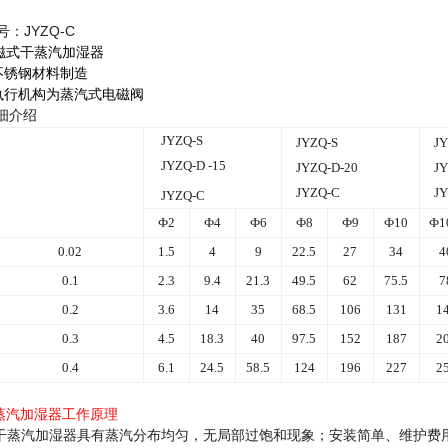
号：JYZQ-C
磁式干蒸汽加湿器
不锈钢材料制造
执行机构为蒸汽式电磁阀
细介绍
JYZQ-S
JYZQ-S
JY
JYZQ-D
-15
JYZQ-D-20
JY
JYZQ-C
JY
JYZQ-C
Ф2
Ф4
Ф6
Ф8
Ф9
Ф10
Ф1
0.02
1.5
4
9
22.5
27
34
4
0.1
2.3
9.4
21.3
49.5
62
75.5
7
0.2
3.6
14
35
68.5
106
131
1
0.3
4.5
18.3
40
97.5
152
187
2
0.4
6.1
24.5
58.5
124
196
227
2
蒸汽加湿器工作原理
干蒸汽加湿器具有蒸汽分布均匀，无局部过饱和现象；安装简单、维护费