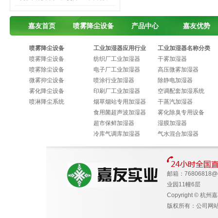
嘉友首页
喷雾降尘设备
产品中心
嘉友优势
喷雾降尘设备
工业加湿器应用行业
工业加湿器名称分类
喷雾降尘设备
纺织厂工业加湿器
干雾加湿器
喷雾除尘设备
电子厂工业加湿器
高压微雾加湿器
微雾抑尘设备
喷涂行业加湿器
除静电加湿器
雾化降尘设备
印刷厂工业加湿器
空调配套加湿系统
喷淋降尘系统
烟草烟站专用加湿器
干蒸汽加湿器
食用菌超声波加湿器
雾化除臭专用设备
超市保鲜加湿器
湿膜加湿器
冷库气调库加湿器
气水混合加湿器
邮箱：
76806818@
业园11幢6层
Copyright © 杭州
版权所有：公司网