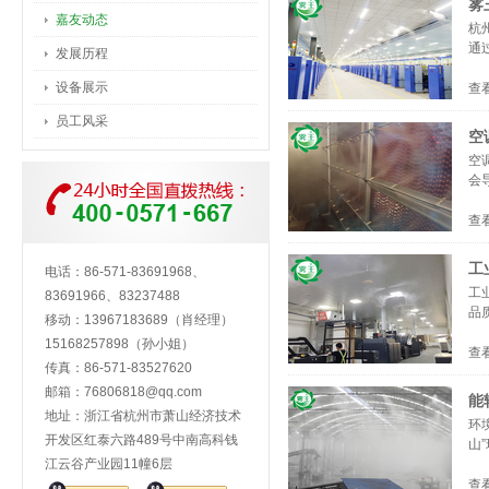
雾
嘉友动态
杭
通
发展历程
设备展示
查
员工风采
空
空
会
查
工
电话：86-571-83691968、
工
83691966、83237488
品
移动：13967183689（肖经理）
15168257898（孙小姐）
查
传真：86-571-83527620
邮箱：
76806818@qq.com
能
地址：浙江省杭州市萧山经济技术
环
开发区红泰六路489号中南高科钱
山
江云谷产业园11幢6层
查