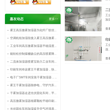
二
工
嘉友动态
更多>>
加
查
雾王高压微雾加湿器为化纤厂纺丝...
空调机组加湿段接入雾王高压微雾...
印
工
工业车间高压微雾加湿器平稳湿度...
连
能轻松控制煤棚扬尘的高压喷雾降...
查
二流体加湿器喷雾宝助力工业车间...
印刷车间布设雾王干雾加湿器，快...
电子厂SMT车间安装干雾加湿器，...
雾王干雾加湿器除静电，守护汽车...
干雾加湿器走进光伏固化车间，平...
高压微雾加湿器细雾颗粒平稳印刷...
光伏固化车间加湿提升空气环境质...