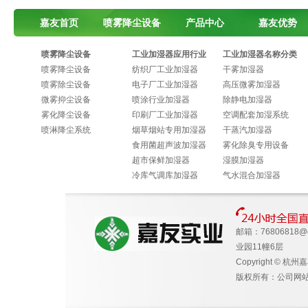
嘉友首页
喷雾降尘设备
产品中心
嘉友优势
喷雾降尘设备
工业加湿器应用行业
工业加湿器名称分类
喷雾降尘设备
纺织厂工业加湿器
干雾加湿器
喷雾除尘设备
电子厂工业加湿器
高压微雾加湿器
微雾抑尘设备
喷涂行业加湿器
除静电加湿器
雾化降尘设备
印刷厂工业加湿器
空调配套加湿系统
喷淋降尘系统
烟草烟站专用加湿器
干蒸汽加湿器
食用菌超声波加湿器
雾化除臭专用设备
超市保鲜加湿器
湿膜加湿器
冷库气调库加湿器
气水混合加湿器
邮箱：
76806818@
业园11幢6层
Copyright © 杭州
版权所有：公司网