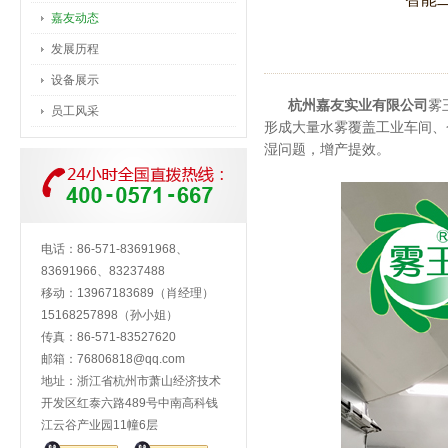
嘉友动态
发展历程
设备展示
杭州嘉友实业有限公司
雾
员工风采
形成大量水雾覆盖工业车间、
湿问题，增产提效。
电话：86-571-83691968、
83691966、83237488
移动：13967183689（肖经理）
15168257898（孙小姐）
传真：86-571-83527620
邮箱：
76806818@qq.com
地址：浙江省杭州市萧山经济技术
开发区红泰六路489号中南高科钱
江云谷产业园11幢6层